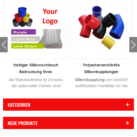
farbiger Silikonschlauch
Polyesterverstärkte
Bedruckung Ihres
Silikonkupplungen
Eigenmarken-Etiketts
Hochtemperatur
die Standardfarbe ist schwarz,
Silikonkupplung
von iso9001
die optionalen Farben sind
zertifiziertem hersteller für die
blau, rot, gelb, grün, lila, klar
autoindustrie, erfüllt die
usw. Kundenspezifische
anforderungen der sae j20 r4
KATEGORIEN
Farben werden akzeptiert.
spezifikation. Handgefertigt in
Private Label-Bestellungen
China und qualitätsgeprüft
werden akzeptiert und wir
nach den hohen Standards
NEUE PRODUKTE
können Ihr Logo auf
Schläuche bringen