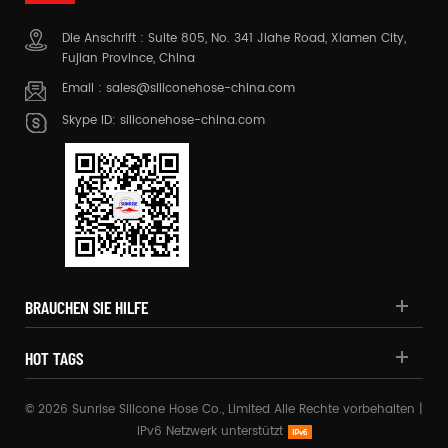
Die Anschrift : Suite 805, No. 341 Jiahe Road, Xiamen City,
Fujian Province, China
Email :
sales@siliconehose-china.com
Skype ID:
siliconehose-china.com
BRAUCHEN SIE HILFE
HOT TAGS
© 2026 Sunrise Silicone Hose Co., Limited Alle Rechte vorbehalten |
IPv6 Netzwerk unterstützt