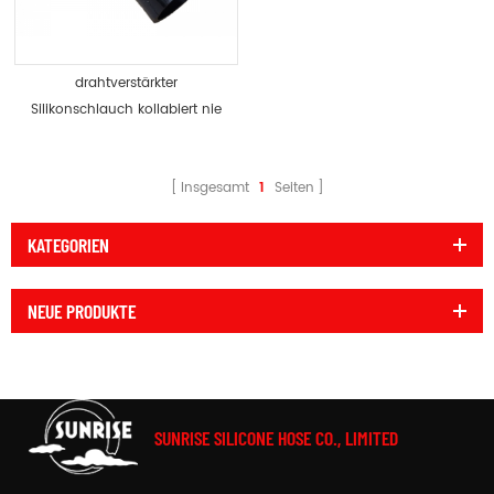
drahtverstärkter
Silikonschlauch kollabiert nie
unter Vakuum
Insgesamt
1
Seiten
KATEGORIEN
NEUE PRODUKTE
SUNRISE SILICONE HOSE CO., LIMITED