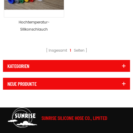
Hochtemperatur-
Silikonschlauch
säurebeständig ozonsicher
Insgesamt
1
Seiten
KATEGORIEN
NEUE PRODUKTE
SUNRISE SILICONE HOSE CO., LIMITED