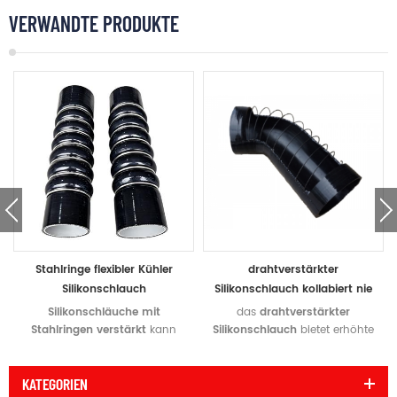
VERWANDTE PRODUKTE
Stahlringe flexibler Kühler
drahtverstärkter
Silikonschlauch
Silikonschlauch kollabiert nie
stoßdämpfend
unter Vakuum
Silikonschläuche mit
das
drahtverstärkter
Stahlringen verstärkt
kann
Silikonschlauch
bietet erhöhte
Hochvakuum und Hochdruck
Flexibilität, widersteht sehr
widerstehen. sunrise liefert
hohem Vakuumdruck und
KATEGORIEN
verschiedene Silikonschläuche
kollabiert nicht unter Vakuum.