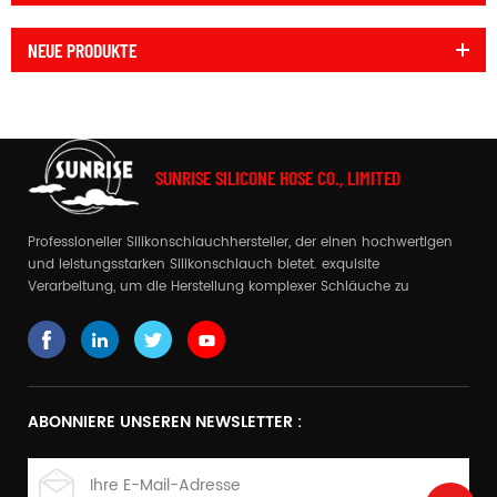
für Bus, Fahrzeug, LKW, LKW
das
Silikonschlauch mit
und Feuerwehr
Draht
ist eine spezielle
NEUE PRODUKTE
Ausführung für
Vakuumanwendungen.
benutzerdefinierter
Silikonschlauch mit
Drahtverstärkung ist da!
SUNRISE SILICONE HOSE CO., LIMITED
Professioneller Silikonschlauchhersteller, der einen hochwertigen
und leistungsstarken Silikonschlauch bietet. exquisite
Verarbeitung, um die Herstellung komplexer Schläuche zu
realisieren
ABONNIERE UNSEREN NEWSLETTER :