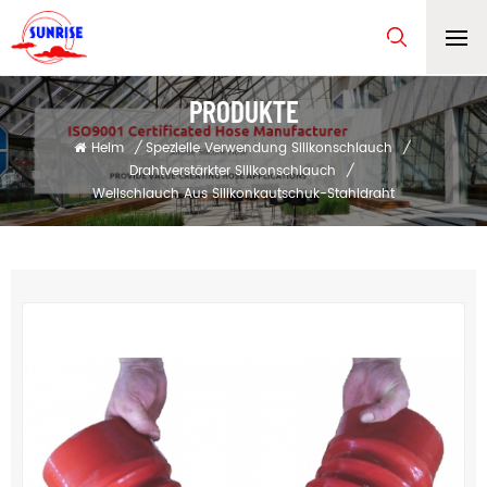
PRODUKTE
Heim
/
Spezielle Verwendung Silikonschlauch
/
Drahtverstärkter Silikonschlauch
/
Wellschlauch Aus Silikonkautschuk-Stahldraht