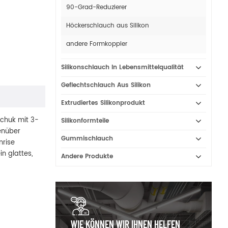
90-Grad-Reduzierer
Höckerschlauch aus Silikon
andere Formkoppler
Silikonschlauch In Lebensmittelqualität
Geflechtschlauch Aus Silikon
Extrudiertes Silikonprodukt
schuk mit 3-
Silikonformteile
enüber
Gummischlauch
nrise
n glattes,
Andere Produkte
WIE KÖNNEN WIR IHNEN HELFEN