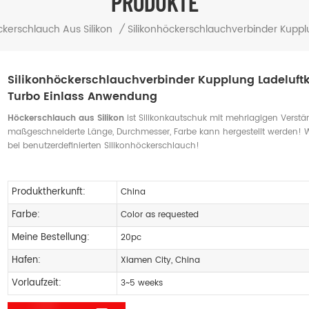
PRODUKTE
kerschlauch Aus Silikon
/
Silikonhöckerschlauchverbinder Kuppl
Silikonhöckerschlauchverbinder Kupplung Ladeluft
Turbo Einlass Anwendung
Höckerschlauch aus Silikon
ist Silikonkautschuk mit mehrlagigen Verstä
maßgeschneiderte Länge, Durchmesser, Farbe kann hergestellt werden!
bei benutzerdefinierten Silikonhöckerschlauch!
Produktherkunft:
China
Farbe:
Color as requested
Meine Bestellung:
20pc
Hafen:
Xiamen City, China
Vorlaufzeit:
3~5 weeks