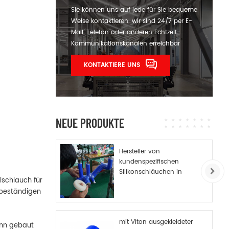
Sie können uns auf jede für Sie bequeme
Weise kontaktieren. wir sind 24/7 per E-
Mail, Telefon oder anderen Echtzeit-
Kommunikationskanälen erreichbar
KONTAKTIERE UNS
NEUE PRODUKTE
Hersteller von
kundenspezifischen
Silikonschläuchen in
lschlauch für
China
ffbeständigen
mit Viton ausgekleideter
nn gebaut