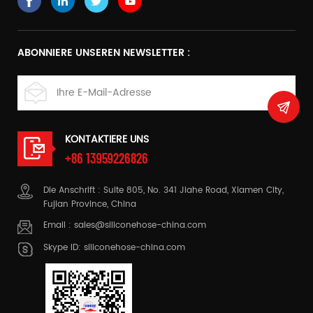
ABONNIERE UNSEREN NEWSLETTER :
KONTAKTIERE UNS
+86 13959226826
Die Anschrift : Suite 805, No. 341 Jiahe Road, Xiamen City,
Fujian Province, China
Email :
sales@siliconehose-china.com
Skype ID:
siliconehose-china.com