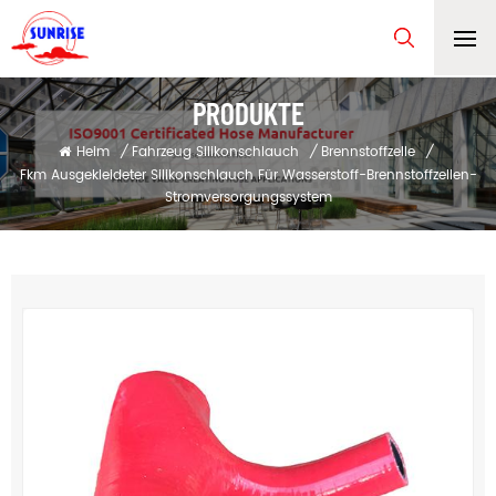
PRODUKTE
Heim
/
Fahrzeug Silikonschlauch
/
Brennstoffzelle
/
Fkm Ausgekleideter Silikonschlauch Für Wasserstoff-Brennstoffzellen-
Stromversorgungssystem