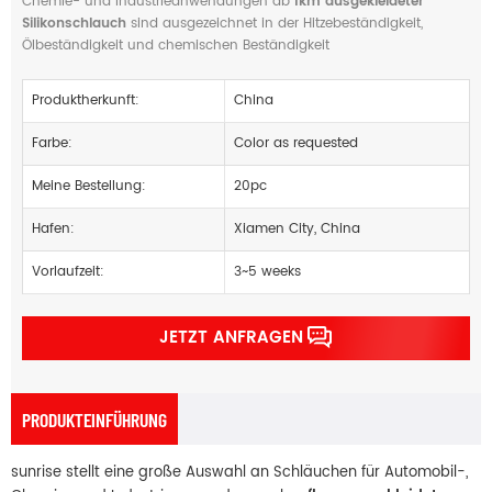
Chemie- und Industrieanwendungen ab
fkm ausgekleideter
Silikonschlauch
sind ausgezeichnet in der Hitzebeständigkeit,
Ölbeständigkeit und chemischen Beständigkeit
Produktherkunft:
China
Farbe:
Color as requested
Meine Bestellung:
20pc
Hafen:
Xiamen City, China
Vorlaufzeit:
3~5 weeks
JETZT ANFRAGEN
PRODUKTEINFÜHRUNG
sunrise stellt eine große Auswahl an Schläuchen für Automobil-,