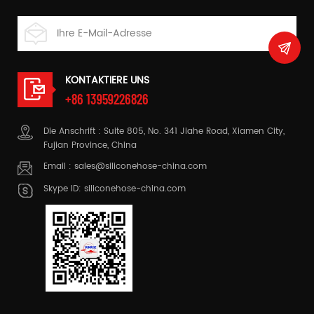
KONTAKTIERE UNS
+86 13959226826
Die Anschrift : Suite 805, No. 341 Jiahe Road, Xiamen City,
Fujian Province, China
Email :
sales@siliconehose-china.com
Skype ID:
siliconehose-china.com