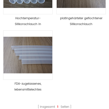
Hochtemperatur-
platingehärteter geflochtener
Silikonschlauch in
Silikonschlauch
Lebensmittelqualität FDA-
zugelassen lebensmittelecht
FDA-zugelassenes,
lebensmittelechtes
Hochtemperatur-
Silikonschlauchrohr
Insgesamt
1
Seiten