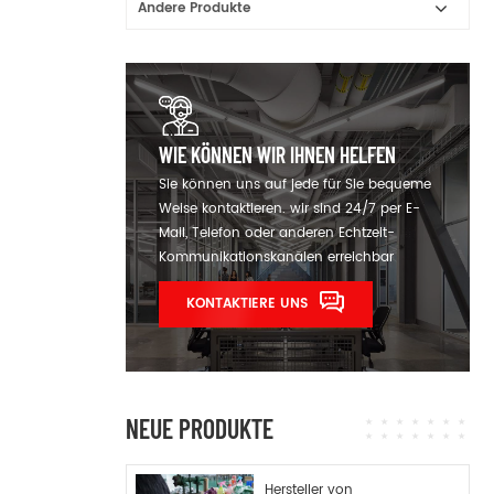
Andere Produkte
WIE KÖNNEN WIR IHNEN HELFEN
Sie können uns auf jede für Sie bequeme
Weise kontaktieren. wir sind 24/7 per E-
Mail, Telefon oder anderen Echtzeit-
Kommunikationskanälen erreichbar
KONTAKTIERE UNS
NEUE PRODUKTE
Hersteller von