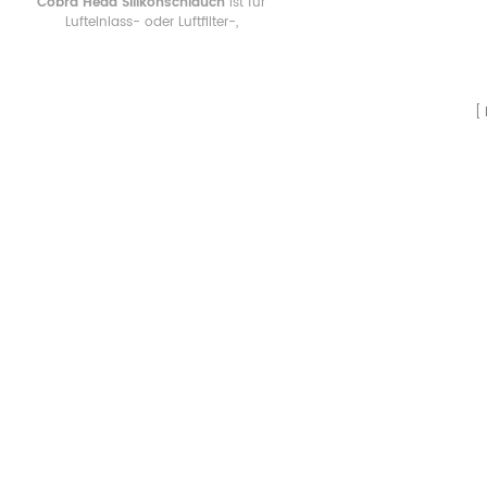
Cobra Head Silikonschlauch
ist für
Lufteinlass- oder Luftfilter-,
Turboeinlass- und
Kompressoreinlassanwendungen
gebaut. Silikonkautschuk mit 4-
lagiger Polyesterverstärkung macht
Schläuche robust, zuverlässig und
flexibel