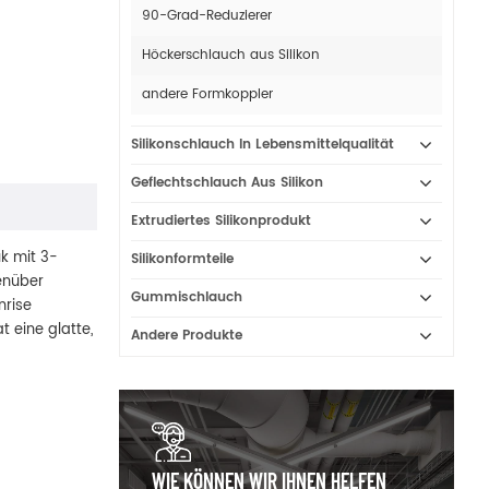
90-Grad-Reduzierer
Höckerschlauch aus Silikon
andere Formkoppler
Silikonschlauch In Lebensmittelqualität
Geflechtschlauch Aus Silikon
Extrudiertes Silikonprodukt
uk mit 3-
Silikonformteile
enüber
Gummischlauch
nrise
 eine glatte,
Andere Produkte
WIE KÖNNEN WIR IHNEN HELFEN