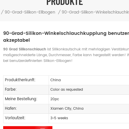
PRODUKTE
/
90-Grad-Silikon-Ellbogen
/
90-Grad-Silikon-Winkelschlauchk
90-Grad-Silikon-Winkelschlauchkupplung benutzerd
akzeptabel
90 Grad Silikonschlauch
ist Silikonkautschuk mit mehrlagigen Verstärku
maßgeschneiderte Länge, Durchmesser, Farbe kann hergestellt werden!
bei benutzerdefinierten Silikon-Ellbogen!
Produktherkunft:
China
Farbe:
Color as requested
Meine Bestellung:
20pc
Hafen:
Xiamen City, China
Vorlaufzeit:
3~5 weeks