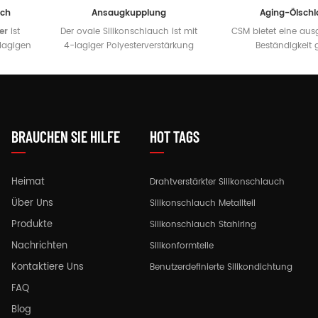
uch
Ansaugkupplung
Aging-Ölschl
er
ist
Der ovale Silikonschlauch ist mit
CSM bietet eine aus
lagigen
4-lagiger Polyesterverstärkung
Beständigkeit
e
ausgestattet, die diese Schläuche
atmosphärische Bed
ge,
robust, zuverlässig und flexibel
eine gut
ann
macht. Sie sind perfekt für die
Chemikalienbeständ
lkommen
Veredelung Ihres Turbos,
NBR/CSM-Gummisch
en
Ladeluftkühlers, Kompressors oder
eine hervorragende 
kundenspezifischen
Alterung und Ölbest
BRAUCHEN SIE HILFE
HOT TAGS
Ansaugsystems
Heimat
Drahtverstärkter Silikonschlauch
Über Uns
Silikonschlauch Metallteil
Produkte
Silikonschlauch Stahlring
Nachrichten
Silikonformteile
Kontaktiere Uns
Benutzerdefinierte Silikondichtung
FAQ
Blog