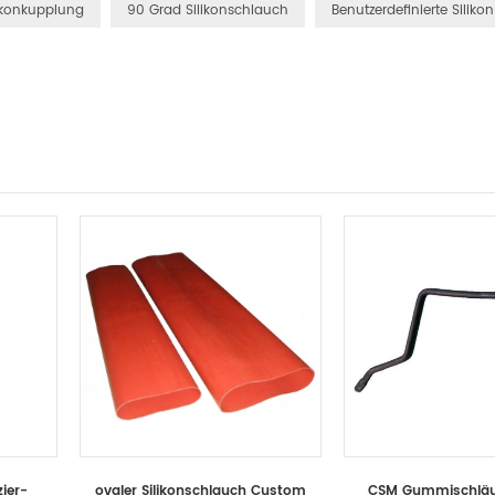
ikonkupplung
90 Grad Silikonschlauch
Benutzerdefinierte Siliko
ier-
ovaler Silikonschlauch Custom
CSM Gummischläu