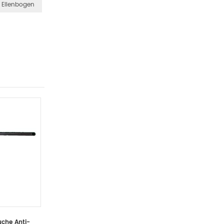
n Ellenbogen
che Anti-
Kohlefaser Fahrradteile
Silikonsc