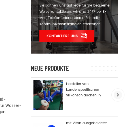
Sie können uns auf jede für Sie bequeme
Weise kontaktieren. wir sind 24/7 per E-
Mail, Telefon oder anderen Echtzeit-
Kommunikationskanälen erreichbar
KONTAKTIERE UNS
NEUE PRODUKTE
Hersteller von
kundenspezifischen
Silikonschläuchen in
ad-
China
 für Wasser-
gen
mit Viton ausgekleideter