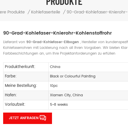
PRODUKTE
ere Produkte
/
Kohlefaserteile
/
90-Grad-Kohlefaser-Knierohr-
90-Grad-Kohlefaser-Knierohr-Kohlenstoffrohr
Lieferant von
90-Grad-Kohlefaser-Ellbogen
, Hersteller von kundenspezi
Kohlefaserrohren mit Lackierung nach all Ihren Vorgaben. Wir bieten Klar
Farbbeschichtungen an, um Ihre Projektanforderungen zu erfüllen
Produktherkunft:
China
Farbe:
Black or Colourful Painting
Meine Bestellung:
10pc
Hafen:
Xiamen City, China
Vorlaufzeit:
5~8 weeks
JETZT ANFRAGEN