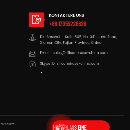
Services an,
kundenspezifisch
rderungen zu
mit Metallteil
Zwecke z
KONTAKTIERE UNS
+86 13959226826
Die Anschrift : Suite 805, No. 341 Jiahe Road,
Xiamen City, Fujian Province, China
Email :
sales@siliconehose-china.com
Skype ID:
siliconehose-china.com
terstützt
HINTERLASS EINE