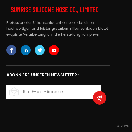
le
zu liefern
Fahrradteile aus
mit Metalleinlagen für spe
SUNRISE SILICONE HOSE CO., LIMITED
Kohlefaser
für einen bestimmten
Zwecke zu liefern.
Zweck
benutzerdefinierte Artikel
akzeptiert!
Professioneller Silikonschlauchhersteller, der einen
hochwertigen und leistungsstarken Silikonschlauch bietet.
exquisite Verarbeitung, um die Herstellung komplexer
Schläuche zu realisieren
ABONNIERE UNSEREN NEWSLETTER :
© 2026 S