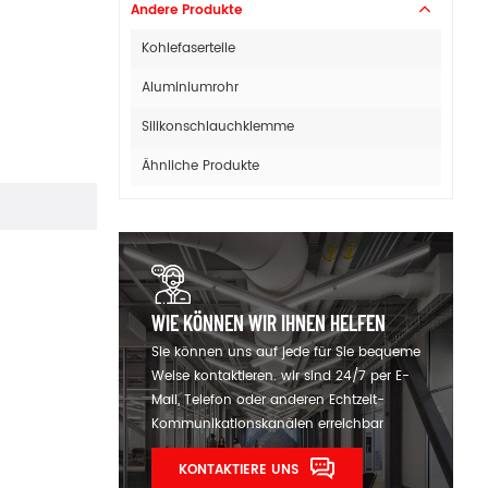
Andere Produkte
Kohlefaserteile
Aluminiumrohr
Silikonschlauchklemme
Ähnliche Produkte
WIE KÖNNEN WIR IHNEN HELFEN
Sie können uns auf jede für Sie bequeme
Weise kontaktieren. wir sind 24/7 per E-
Mail, Telefon oder anderen Echtzeit-
Kommunikationskanälen erreichbar
KONTAKTIERE UNS