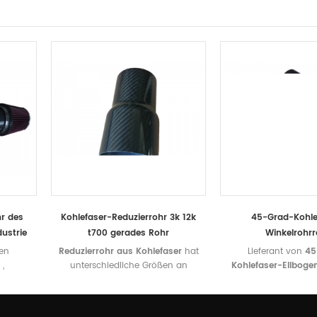
r des
Kohlefaser-Reduzierrohr 3k 12k
45-Grad-Kohle
dustrie
t700 gerades Rohr
Winkelrohrr
len
Reduzierrohr aus Kohlefaser
hat
Lieferant von
45
,
unterschiedliche Größen an
Kohlefaser-Ellboge
bil-
beiden Enden, um großen
von kundenspezi
higkeit,
Durchmesser in kleinen
Kohlefaser-Krümmer
serrohre
Innendurchmesser umzuwandeln.
all Ihren Spezifikation