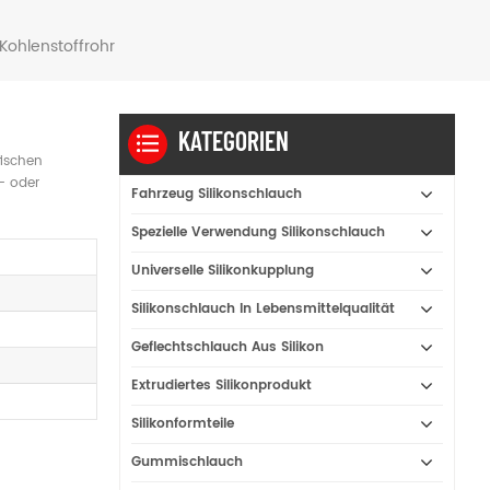
Kohlenstoffrohr
KATEGORIEN
fischen
- oder
Fahrzeug Silikonschlauch
Spezielle Verwendung Silikonschlauch
Universelle Silikonkupplung
Silikonschlauch In Lebensmittelqualität
Geflechtschlauch Aus Silikon
Extrudiertes Silikonprodukt
Silikonformteile
Gummischlauch