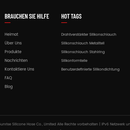
zielle
Wir können klare oder farbige
Farb- oder Klarlack-
Beschichtungsdienste anbieten,
um Ihre Projektanfo
 werden
um die speziellen Anforderungen
erfüllen
BRAUCHEN SIE HILFE
HOT TAGS
Ihres Projekts zu erfüllen
Heimat
Drahtverstärkter Silikonschlauch
Über Uns
Silikonschlauch Metallteil
Produkte
Silikonschlauch Stahlring
Nachrichten
Silikonformteile
Kontaktiere Uns
Benutzerdefinierte Silikondichtung
FAQ
Blog
unrise Silicone Hose Co., Limited Alle Rechte vorbehalten |
IPv6 Netzwerk un