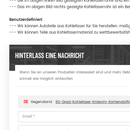
--- die im obigen linken Bild gezeigten Kohlefaserrohre sind ein 
--- Das im obigen Bild rechts gezeigte Kohlefaserrohr ist ein Bei
Benutzerdefiniert
--- Wir können Autoteile aus Kohlefaser für Sie herstellen. maß
--- Wir können Teile aus Kohlefasermaterial zu wettbewerbsfäh
HINTERLASS EINE NACHRICHT
Wenn Sie an unseren Produkten interessiert sind und mehr Detail
schnell wie möglich antworten
Gegenstand :
90-Grad-Kohlefaser-Knierohr-Kohlenstoffr