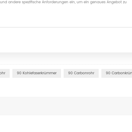
ohr
90 Kohlefaserkrümmer
90 Carbonrohr
90 Carbonkrü